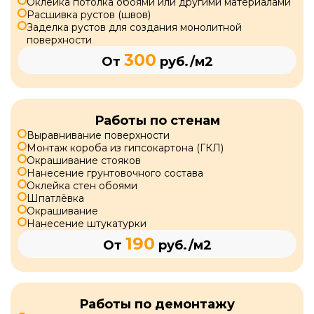
Оклейка потолка обоями или другими материалами
Расшивка рустов (швов)
Заделка рустов для создания монолитной
поверхности
300
От
руб./м2
Работы по стенам
Выравнивание поверхности
Монтаж короба из гипсокартона (ГКЛ)
Окрашивание стояков
Нанесение грунтовочного состава
Оклейка стен обоями
Шпатлёвка
Окрашивание
Нанесение штукатурки
190
От
руб./м2
Работы по демонтажу