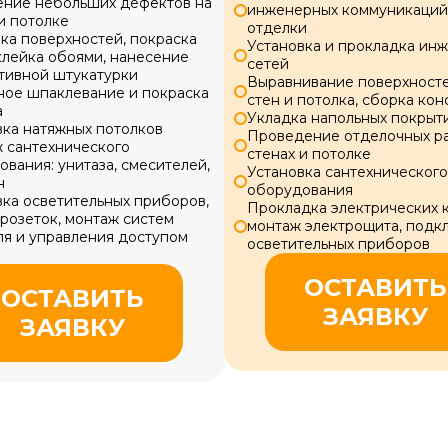
ение небольших дефектов на
инженерных коммуникаций 
и потолке
отделки
ка поверхностей, покраска
Установка и прокладка ин
клейка обоями, нанесение
сетей
тивной штукатурки
Выравнивание поверхносте
ное шпаклевание и покраска
стен и потолка, сборка ко
а
Укладка напольных покрыт
вка натяжных потолков
Проведение отделочных ра
 сантехнического
стенах и потолке
вания: унитаза, смесителей,
Установка сантехнического
н
оборудования
вка осветительных приборов,
Прокладка электрических 
розеток, монтаж систем
монтаж электрощита, подк
ля и управления доступом
осветительных приборов
ОСТАВИТЬ
ОСТАВИТЬ
ЗАЯВКУ
ЗАЯВКУ