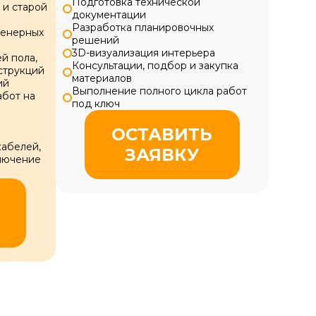
Подготовка технической
и старой
документации
Разработка планировочных
женерных
решений
3D-визуализация интерьера
й пола,
Консультации, подбор и закупка
нструкций
материалов
ий
Выполнение полного цикла работ
бот на
под ключ
ОСТАВИТЬ
кабелей,
ЗАЯВКУ
лючение