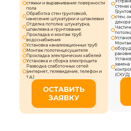
Устран
стяжки и выравнивание поверхности
стенах 
пола
Грунтов
Обработка стен грунтовкой,
стен, о
нанесение штукатурки и шпаклевки
декора
Отделка потолка: штукатурка,
Частич
шпаклевка и грунтование
потолк
Прокладка и монтаж труб
Устано
водоснабжения
Монтаж
Установка канализационных труб
оборудо
Монтаж полотенцесушителя
ракови
Прокладка электрических кабелей
Устано
Установка и сборка электрощита
замена 
Разводка слаботочных сетей
контро
(интернет, телевидение, телефон и
(СКУД)
т.д.)
ОСТАВИТЬ
ЗАЯВКУ