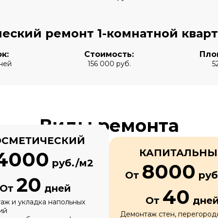
еский ремонт 1-комнатной квар
к:
Стоимость:
Пло
ней
156 000 руб.
5
Виды ремонта
ОСМЕТИЧЕСКИЙ
КАПИТАЛЬН
4000
руб./м2
8000
От
руб
20
От
дней
40
От
дне
аж и укладка напольных
ий
Демонтаж стен, перегород