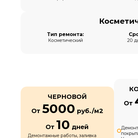
Косметич
Тип ремонта:
Сро
Косметический
20 д
К
ЧЕРНОВОЙ
От
5000
От
руб./м2
10
От
дней
Демонт
покрыт
Демонтажные работы, заливка