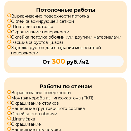
Потолочные работы
Выравнивание поверхности потолка
Оклейка армирующей сеткой
Шпатлёвка потолка
Окрашивание поверхности
Оклейка потолка обоями или другими материалами
Расшивка рустов (швов)
Заделка рустов для создания монолитной
поверхности
300
От
руб./м2
Работы по стенам
Выравнивание поверхности
Монтаж короба из гипсокартона (ГКЛ)
Окрашивание стояков
Нанесение грунтовочного состава
Оклейка стен обоями
Шпатлёвка
Окрашивание
Нанесение штукатурки