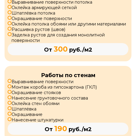
Выравнивание поверхности потолка
Оклейка армирующей сеткой
Шпатлёвка потолка
Окрашивание поверхности
Оклейка потолка обоями или другими материалами
Расшивка рустов (швов)
Заделка рустов для создания монолитной
поверхности
300
От
руб./м2
Работы по стенам
Выравнивание поверхности
Монтаж короба из гипсокартона (ГКЛ)
Окрашивание стояков
Нанесение грунтовочного состава
Оклейка стен обоями
Шпатлёвка
Окрашивание
Нанесение штукатурки
190
От
руб./м2