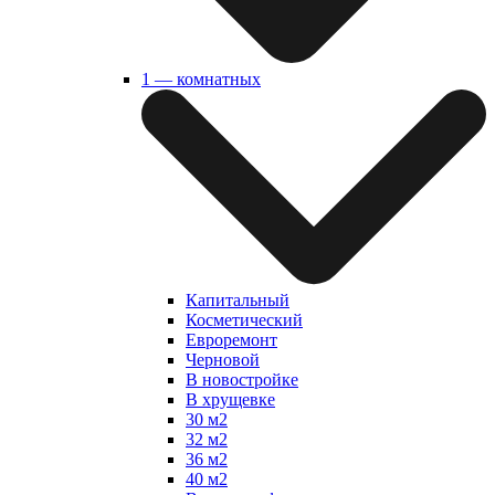
1 — комнатных
Капитальный
Косметический
Евроремонт
Черновой
В новостройке
В хрущевке
30 м2
32 м2
36 м2
40 м2