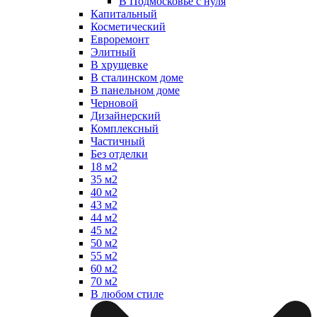
В Подмосковье с нуля
Капитальный
Косметический
Евроремонт
Элитный
В хрущевке
В сталинском доме
В панельном доме
Черновой
Дизайнерский
Комплексный
Частичный
Без отделки
18 м2
35 м2
40 м2
43 м2
44 м2
45 м2
50 м2
55 м2
60 м2
70 м2
В любом стиле