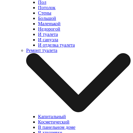
Пол
Потолок
Стены
Большой
Маленькой
Недорогой
И туалета
И санузла
И отделка туалета
Ремонт туалета
Капитальный
Косметический
В панельном доме
В хрущевке