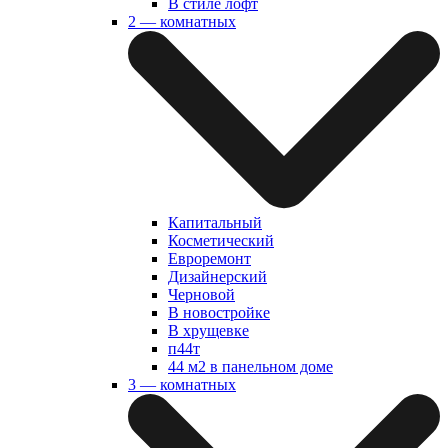
В стиле лофт
2 — комнатных
Капитальный
Косметический
Евроремонт
Дизайнерский
Черновой
В новостройке
В хрущевке
п44т
44 м2 в панельном доме
3 — комнатных