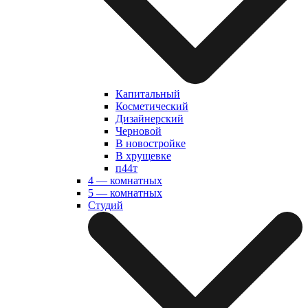
Капитальный
Косметический
Дизайнерский
Черновой
В новостройке
В хрущевке
п44т
4 — комнатных
5 — комнатных
Студий