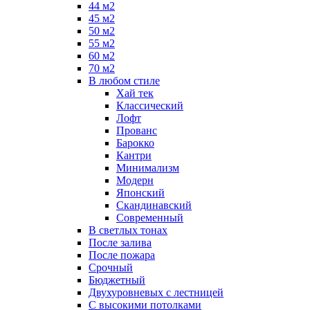
44 м2
45 м2
50 м2
55 м2
60 м2
70 м2
В любом стиле
Хай тек
Классический
Лофт
Прованс
Барокко
Кантри
Минимализм
Модерн
Японский
Скандинавский
Современный
В светлых тонах
После залива
После пожара
Срочный
Бюджетный
Двухуровневых с лестницей
С высокими потолками