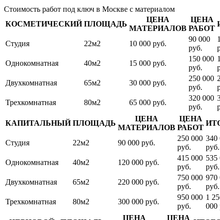
Стоимость работ под ключ в Москве с материалом
ЦЕНА
ЦЕНА
КОСМЕТИЧЕСКИЙ
ПЛОЩАДЬ
МАТЕРИАЛОВ
РАБОТ
90 000
Студия
22м2
10 000 руб.
руб.
150 000
Однокомнатная
40м2
15 000 руб.
руб.
250 000
Двухкомнатная
65м2
30 000 руб.
руб.
320 000
Трехкомнатная
80м2
65 000 руб.
руб.
ЦЕНА
ЦЕНА
КАПИТАЛЬНЫЙ
ПЛОЩАДЬ
ИТ
МАТЕРИАЛОВ
РАБОТ
250 000
340
Студия
22м2
90 000 руб.
руб.
руб.
415 000
535
Однокомнатная
40м2
120 000 руб.
руб.
руб.
750 000
970
Двухкомнатная
65м2
220 000 руб.
руб.
руб.
950 000
1 25
Трехкомнатная
80м2
300 000 руб.
руб.
000 
ЦЕНА
ЦЕНА