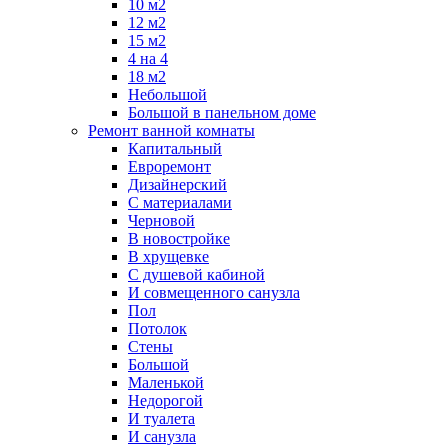
10 м2
12 м2
15 м2
4 на 4
18 м2
Небольшой
Большой в панельном доме
Ремонт ванной комнаты
Капитальный
Евроремонт
Дизайнерский
С материалами
Черновой
В новостройке
В хрущевке
С душевой кабиной
И совмещенного санузла
Пол
Потолок
Стены
Большой
Маленькой
Недорогой
И туалета
И санузла