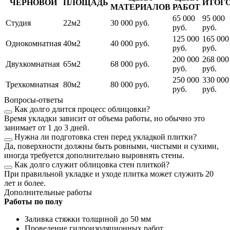
ЧЕРНОВОЙ
ПЛОЩАДЬ
ИТОГ
МАТЕРИАЛОВ
РАБОТ
65 000
95 000
Студия
22м2
30 000 руб.
руб.
руб.
125 000
165 000
Однокомнатная
40м2
40 000 руб.
руб.
руб.
200 000
268 000
Двухкомнатная
65м2
68 000 руб.
руб.
руб.
250 000
330 000
Трехкомнатная
80м2
80 000 руб.
руб.
руб.
Вопросы-ответы
Как долго длится процесс облицовки?
Время укладки зависит от объема работы, но обычно это
занимает от 1 до 3 дней.
Нужна ли подготовка стен перед укладкой плитки?
Да, поверхности должны быть ровными, чистыми и сухими,
иногда требуется дополнительно выровнять стены.
Как долго служит облицовка стен плиткой?
При правильной укладке и уходе плитка может служить 20
лет и более.
Дополнительные работы
Работы по полу
Заливка стяжки толщиной до 50 мм
Проведение гидроизоляционных работ