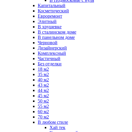
В Подмосковье с нуля
Капитальный
Косметический
Евроремонт
Элитный
В хрущевке
В сталинском доме
В панельном доме
Черновой
Дизайнерский
Комплексный
Частичный
Без отделки
18 м2
35 м2
40 м2
43 м2
44 м2
45 м2
50 м2
55 м2
60 м2
70 м2
В любом стиле
Хай тек