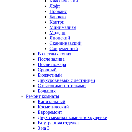
Классический
Лофт
Прованс
Барокко
Кантри
Минимализм
Модерн
Японский
Скандинавский
Современный
В светлых тонах
После залива
После пожара
Срочный
Бюджетный
Двухуровневых с лестницей
С высокими потолками
Больших
Ремонт комнаты
Капитальный
Косметический
Евроремонт
Двух смежных комнат в хрущевке
Внутренняя отделка
3 на 3