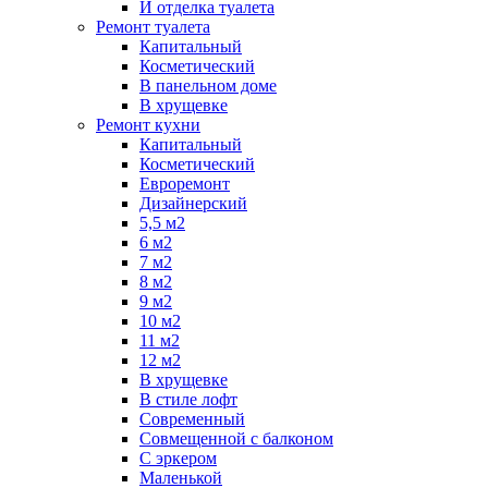
И отделка туалета
Ремонт туалета
Капитальный
Косметический
В панельном доме
В хрущевке
Ремонт кухни
Капитальный
Косметический
Евроремонт
Дизайнерский
5,5 м2
6 м2
7 м2
8 м2
9 м2
10 м2
11 м2
12 м2
В хрущевке
В стиле лофт
Современный
Совмещенной с балконом
С эркером
Маленькой