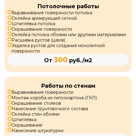
Потолочные работы
Выравнивание поверхности потолка
Оклейка армирующей сеткой
Шпатлёвка потолка
Окрашивание поверхности
Оклейка потолка обоями или другими материалами
Расшивка рустов (швов)
Заделка рустов для создания монолитной
поверхности
300
От
руб./м2
Работы по стенам
Выравнивание поверхности
Монтаж короба из гипсокартона (ГКЛ)
Окрашивание стояков
Нанесение грунтовочного состава
Оклейка стен обоями
Шпатлёвка
Окрашивание
Нанесение штукатурки