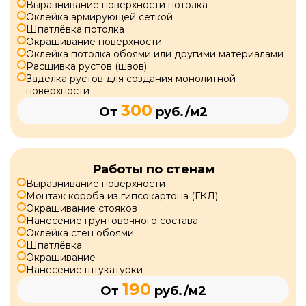
Выравнивание поверхности потолка
Оклейка армирующей сеткой
Шпатлёвка потолка
Окрашивание поверхности
Оклейка потолка обоями или другими материалами
Расшивка рустов (швов)
Заделка рустов для создания монолитной
поверхности
300
От
руб./м2
Работы по стенам
Выравнивание поверхности
Монтаж короба из гипсокартона (ГКЛ)
Окрашивание стояков
Нанесение грунтовочного состава
Оклейка стен обоями
Шпатлёвка
Окрашивание
Нанесение штукатурки
190
От
руб./м2