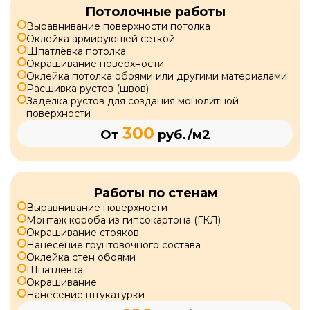
Потолочные работы
Выравнивание поверхности потолка
Оклейка армирующей сеткой
Шпатлёвка потолка
Окрашивание поверхности
Оклейка потолка обоями или другими материалами
Расшивка рустов (швов)
Заделка рустов для создания монолитной
поверхности
300
От
руб./м2
Работы по стенам
Выравнивание поверхности
Монтаж короба из гипсокартона (ГКЛ)
Окрашивание стояков
Нанесение грунтовочного состава
Оклейка стен обоями
Шпатлёвка
Окрашивание
Нанесение штукатурки