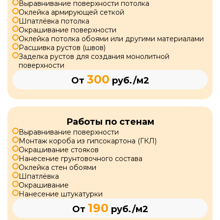
Выравнивание поверхности потолка
Оклейка армирующей сеткой
Шпатлёвка потолка
Окрашивание поверхности
Оклейка потолка обоями или другими материалами
Расшивка рустов (швов)
Заделка рустов для создания монолитной
поверхности
300
От
руб./м2
Работы по стенам
Выравнивание поверхности
Монтаж короба из гипсокартона (ГКЛ)
Окрашивание стояков
Нанесение грунтовочного состава
Оклейка стен обоями
Шпатлёвка
Окрашивание
Нанесение штукатурки
190
От
руб./м2