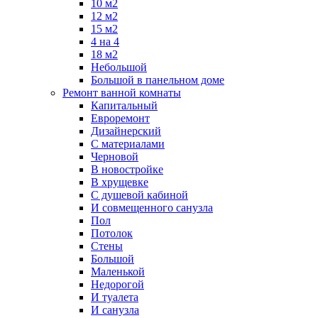
10 м2
12 м2
15 м2
4 на 4
18 м2
Небольшой
Большой в панельном доме
Ремонт ванной комнаты
Капитальный
Евроремонт
Дизайнерский
С материалами
Черновой
В новостройке
В хрущевке
С душевой кабиной
И совмещенного санузла
Пол
Потолок
Стены
Большой
Маленькой
Недорогой
И туалета
И санузла