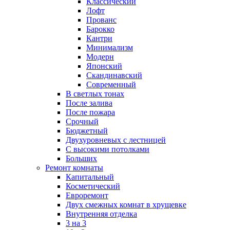
Классический
Лофт
Прованс
Барокко
Кантри
Минимализм
Модерн
Японский
Скандинавский
Современный
В светлых тонах
После залива
После пожара
Срочный
Бюджетный
Двухуровневых с лестницей
С высокими потолками
Больших
Ремонт комнаты
Капитальный
Косметический
Евроремонт
Двух смежных комнат в хрущевке
Внутренняя отделка
3 на 3