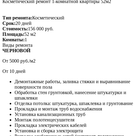
Косметический ремонт 1-комнатной квартиры 52м2
Тип ремонта:
Косметический
Срок:
20 дней
Стоимость:
156 000 руб.
Площадь:
52 м2
Комнаты:
1
Виды ремонта
ЧЕРНОВОЙ
От
5000
руб./м2
От
10
дней
Демонтажные работы, заливка стяжки и выравнивание
поверхности пола
Обработка стен грунтовкой, нанесение штукатурки и
шпаклевки
Отделка потолка: штукатурка, шпаклевка и грунтование
Прокладка и монтаж труб водоснабжения
Установка канализационных труб
Монтаж полотенцесушителя
Прокладка электрических кабелей
Установка и сборка электрощита