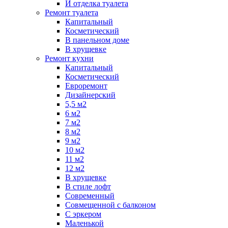
И отделка туалета
Ремонт туалета
Капитальный
Косметический
В панельном доме
В хрущевке
Ремонт кухни
Капитальный
Косметический
Евроремонт
Дизайнерский
5,5 м2
6 м2
7 м2
8 м2
9 м2
10 м2
11 м2
12 м2
В хрущевке
В стиле лофт
Современный
Совмещенной с балконом
С эркером
Маленькой