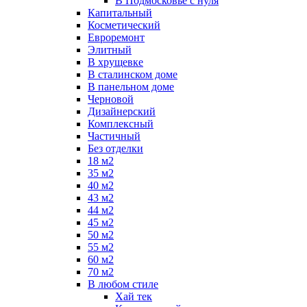
В Подмосковье с нуля
Капитальный
Косметический
Евроремонт
Элитный
В хрущевке
В сталинском доме
В панельном доме
Черновой
Дизайнерский
Комплексный
Частичный
Без отделки
18 м2
35 м2
40 м2
43 м2
44 м2
45 м2
50 м2
55 м2
60 м2
70 м2
В любом стиле
Хай тек