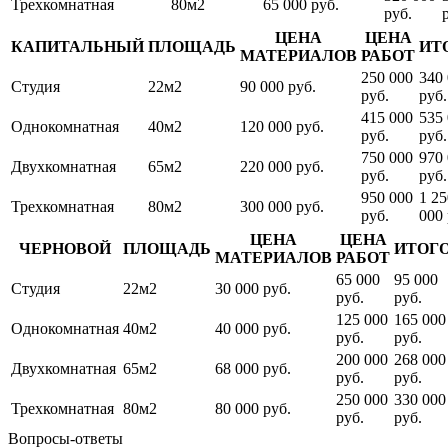
Трехкомнатная
80м2
65 000 руб.
руб.
ЦЕНА
ЦЕНА
КАПИТАЛЬНЫЙ
ПЛОЩАДЬ
ИТ
МАТЕРИАЛОВ
РАБОТ
250 000
340
Студия
22м2
90 000 руб.
руб.
руб.
415 000
535
Однокомнатная
40м2
120 000 руб.
руб.
руб.
750 000
970
Двухкомнатная
65м2
220 000 руб.
руб.
руб.
950 000
1 25
Трехкомнатная
80м2
300 000 руб.
руб.
000 
ЦЕНА
ЦЕНА
ЧЕРНОВОЙ
ПЛОЩАДЬ
ИТОГ
МАТЕРИАЛОВ
РАБОТ
65 000
95 000
Студия
22м2
30 000 руб.
руб.
руб.
125 000
165 000
Однокомнатная
40м2
40 000 руб.
руб.
руб.
200 000
268 000
Двухкомнатная
65м2
68 000 руб.
руб.
руб.
250 000
330 000
Трехкомнатная
80м2
80 000 руб.
руб.
руб.
Вопросы-ответы