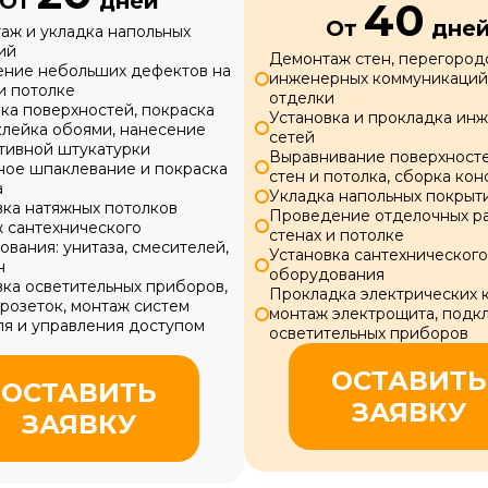
От
дней
40
От
дне
аж и укладка напольных
ий
Демонтаж стен, перегород
ение небольших дефектов на
инженерных коммуникаций 
и потолке
отделки
ка поверхностей, покраска
Установка и прокладка ин
клейка обоями, нанесение
сетей
тивной штукатурки
Выравнивание поверхносте
ное шпаклевание и покраска
стен и потолка, сборка ко
а
Укладка напольных покрыт
вка натяжных потолков
Проведение отделочных ра
 сантехнического
стенах и потолке
вания: унитаза, смесителей,
Установка сантехнического
н
оборудования
вка осветительных приборов,
Прокладка электрических 
розеток, монтаж систем
монтаж электрощита, подк
ля и управления доступом
осветительных приборов
ОСТАВИТЬ
ОСТАВИТЬ
ЗАЯВКУ
ЗАЯВКУ