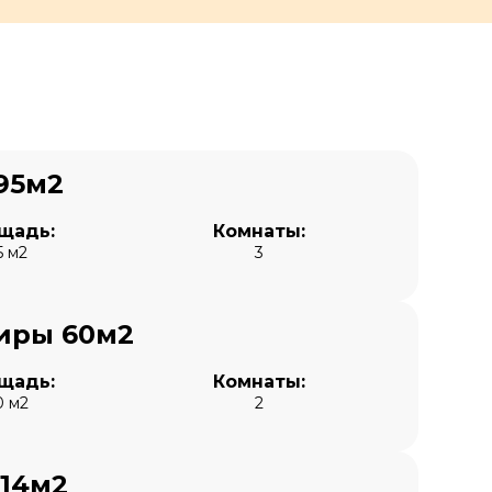
95м2
щадь:
Комнаты:
5 м2
3
иры 60м2
щадь:
Комнаты:
0 м2
2
114м2