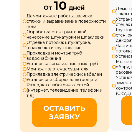
10
От
дней
Демонт
покрыт
Демонтажные работы, заливка
Устран
стяжки и выравнивание поверхности
стенах 
пола
Грунтов
Обработка стен грунтовкой,
стен, о
нанесение штукатурки и шпаклевки
декора
Отделка потолка: штукатурка,
Частич
шпаклевка и грунтование
потолк
Прокладка и монтаж труб
Устано
водоснабжения
Монтаж
Установка канализационных труб
оборудо
Монтаж полотенцесушителя
ракови
Прокладка электрических кабелей
Устано
Установка и сборка электрощита
замена 
Разводка слаботочных сетей
контро
(интернет, телевидение, телефон и
(СКУД)
т.д.)
ОСТАВИТЬ
ЗАЯВКУ