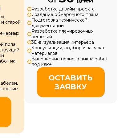
От
дней
й
Разработка дизайн-проекта
Создание обмерочного плана
ок,
Подготовка технической
и старой
документации
Разработка планировочных
женерных
решений
3D-визуализация интерьера
й пола,
Консультации, подбор и закупка
нструкций
материалов
ий
Выполнение полного цикла работ
бот на
под ключ
ОСТАВИТЬ
кабелей,
ЗАЯВКУ
лючение