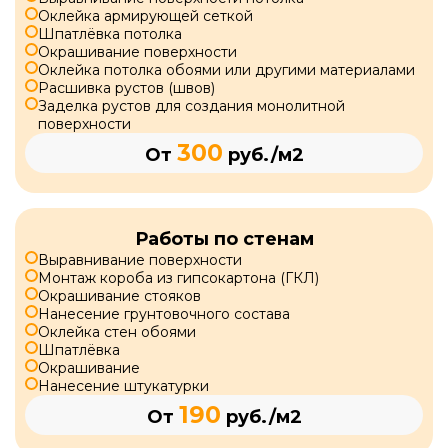
Оклейка армирующей сеткой
Шпатлёвка потолка
Окрашивание поверхности
Оклейка потолка обоями или другими материалами
Расшивка рустов (швов)
Заделка рустов для создания монолитной
поверхности
300
От
руб./м2
Работы по стенам
Выравнивание поверхности
Монтаж короба из гипсокартона (ГКЛ)
Окрашивание стояков
Нанесение грунтовочного состава
Оклейка стен обоями
Шпатлёвка
Окрашивание
Нанесение штукатурки
190
От
руб./м2